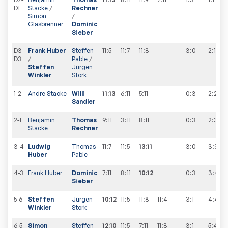
D1
Stacke
/
Rechner
Simon
/
Glasbrenner
Dominic
Sieber
D3-
Frank Huber
Steffen
11:5
11:7
11:8
3:0
2
:
1
D3
/
Pable
/
Steffen
Jürgen
Winkler
Stork
1-2
Andre Stacke
Willi
11:13
6:11
5:11
0:3
2
:
2
Sandler
2-1
Benjamin
Thomas
9:11
3:11
8:11
0:3
2
:
3
Stacke
Rechner
3-4
Ludwig
Thomas
11:7
11:5
13:11
3:0
3
:
3
Huber
Pable
4-3
Frank Huber
Dominic
7:11
8:11
10:12
0:3
3
:
4
Sieber
5-6
Steffen
Jürgen
10:12
11:5
11:8
11:4
3:1
4
:
4
Winkler
Stork
6-5
Simon
Steffen
12:10
11:5
7:11
11:8
3:1
5
:
4