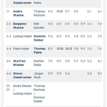
Glasbrenner
Pable
1-1
Andre
Thomas
11:4
11:13
11:7
11:5
3:1
6
:
4
Stacke
Rechner
2-2
Benjamin
Willi
11:5
6:11
5:11
11:5
11:9
3:2
7
:
4
Stacke
Sandler
3-3
Ludwig Huber
Dominic
11:6
8:11
8:11
11:8
5:11
2:3
7
:
5
Sieber
4-4
Frank Huber
Thomas
8:11
12:10
10:12
11:8
9:11
2:3
7
:
6
Pable
5-5
Steffen
Steffen
7:11
9:11
11:5
11:7
11:4
3:2
8
:
6
Winkler
Pable
6-6
Simon
Jürgen
11:9
11:9
11:6
3:0
9
:
6
Glasbrenner
Stork
D1-
Andre Stacke
Thomas
D1
/
Rechner
Ludwig Huber
/
Dominic
Sieber