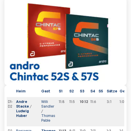
Heim
Gast
S1
S2
S3
S4
S5
Sätze
Gesa
D1-
Andre
Willi
11:8
11:5
10:12
11:6
3:1
1
:
0
D2
Stacke
/
Sandler
Ludwig
/
Huber
Thomas
Pable
D2-
Benjamin
Thomas
11:13
8:11
11:9
7:11
1:3
1
:
1