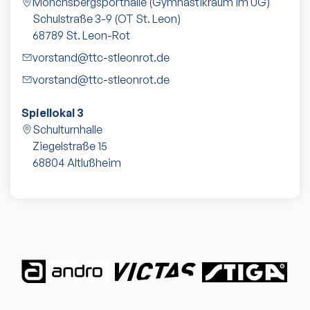
Mönchsbergsporthalle (Gymnastikraum im UG)
Schulstraße 3-9 (OT St. Leon)
68789
St. Leon-Rot
vorstand@ttc-stleonrot.de
vorstand@ttc-stleonrot.de
Spiellokal 3
Schulturnhalle
Ziegelstraße 15
68804
Altlußheim