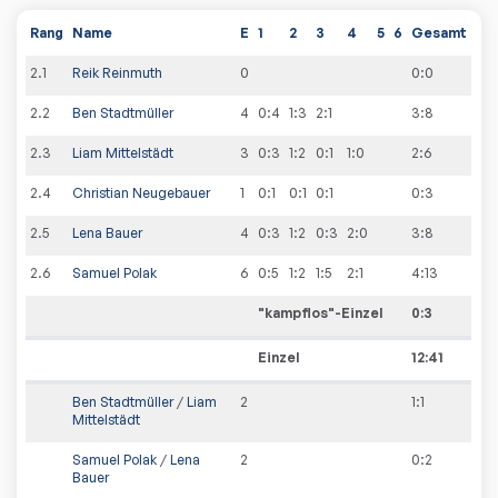
Rang
Name
E
1
2
3
4
5
6
Gesamt
2
.
1
Reik Reinmuth
0
0
:
0
2
.
2
Ben Stadtmüller
4
0:4
1:3
2:1
3
:
8
2
.
3
Liam Mittelstädt
3
0:3
1:2
0:1
1:0
2
:
6
2
.
4
Christian Neugebauer
1
0:1
0:1
0:1
0
:
3
2
.
5
Lena Bauer
4
0:3
1:2
0:3
2:0
3
:
8
2
.
6
Samuel Polak
6
0:5
1:2
1:5
2:1
4
:
13
"kampflos"-Einzel
0
:
3
Einzel
12:41
Ben Stadtmüller
/
Liam
2
1
:
1
Mittelstädt
Samuel Polak
/
Lena
2
0
:
2
Bauer