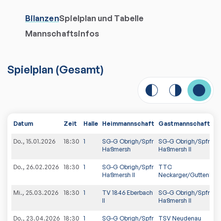
Bilanzen
Spielplan und Tabelle
Mannschaftsinfos
Spielplan
(
Gesamt
)
Datum
Zeit
Halle
Heimmannschaft
Gastmannschaft
Do., 15.01.2026
18:30
1
SG-G Obrigh/Spfr
SG-G Obrigh/Spfr
Haßmersh
Haßmersh II
Do., 26.02.2026
18:30
1
SG-G Obrigh/Spfr
TTC
Haßmersh II
Neckarger/Guttenbac
Mi., 25.03.2026
18:30
1
TV 1846 Eberbach
SG-G Obrigh/Spfr
II
Haßmersh II
Do., 23.04.2026
18:30
1
SG-G Obrigh/Spfr
TSV Neudenau