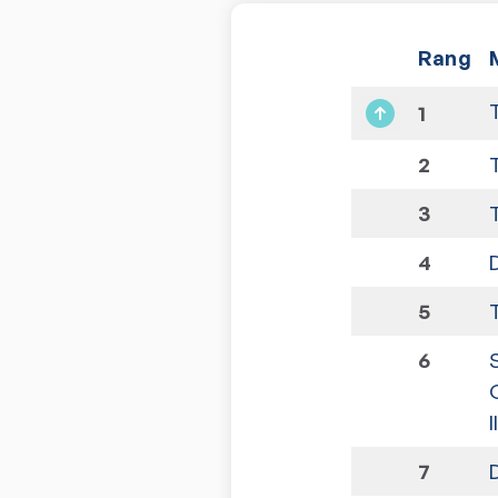
Rang
1
2
3
4
5
6
I
7