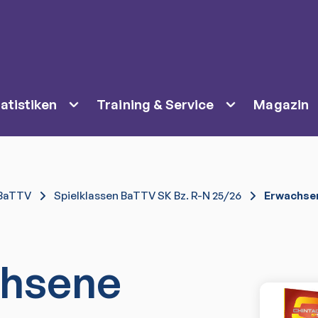
atistiken
Training & Service
Magazin
BaTTV
Spielklassen BaTTV SK Bz. R-N 25/26
Erwachsen
hsene