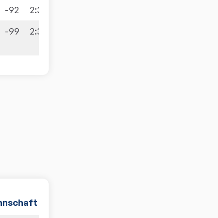
-92
2
:
30
-99
2
:
30
nschaft
PDF
Spiele