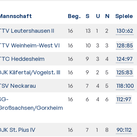
Mannschaft
Beg.
S
U
N
Spiele
TTV Leutershausen II
16
13
1
2
130
:
62
TTV Weinheim-West VI
16
10
3
3
128
:
85
TTC Heddesheim
16
9
3
4
124
:
97
DJK Käfertal/Vogelst. III
16
9
2
5
125
:
83
TSV Neckarau
16
7
4
5
118
:
100
SG-
16
6
4
6
112
:
97
Großsachsen/Gorxheim
I
DJK St. Pius IV
16
7
1
8
90
:
112