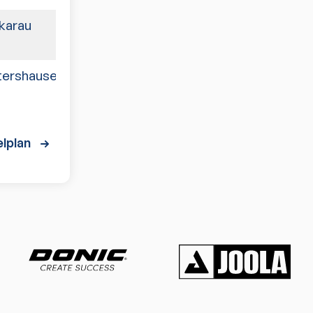
karau
8:8
ershausen II
9:0
NA
lplan