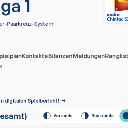
iga 1
er-Paarkreuz-System
ielplan
Kontakte
Bilanzen
Meldungen
Ranglis
x
m digitalen Spielbericht!
esamt)
Vorrunde
Rückrunde