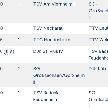
30
1
TSV Am Viernheim II
SG-
Großsac
II
30
1
TSV Neckarau
TTV Leut
15
1
TTC Heddesheim
TTV Wei
00
1
DJK St. Pius IV
TSV Bade
t
v
Feudenh
30
2
SG-
DJK Käfer
Großsachsen/Gorxheim
II
00
1
TSV Badenia
SG-
Feudenheim
Großsac
II