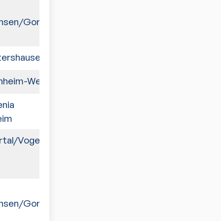
0:9
hsen/Gorxheim
ershausen II
9:5
nheim-West VI
5:9
nia
9:7
eim
tal/Vogelst. III
4:9
4:9
hsen/Gorxheim