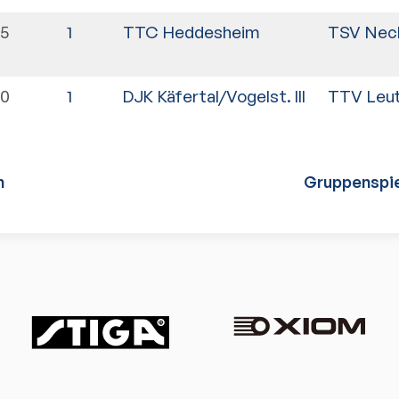
15
1
TTC Heddesheim
TSV Nec
00
1
DJK Käfertal/Vogelst. III
TTV Leut
n
Gruppenspie