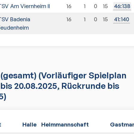
TSV Am Viernheim II
16
1
0
15
46
:
138
TSV Badenia
16
1
0
15
41
:
140
Feudenheim
(gesamt)
(Vorläufiger Spielplan
bis 20.08.2025, Rückrunde bis
5)
t
Halle
Heimmannschaft
Gastman