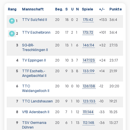
Rang
Mannschaft
Beg.
S
U
N
Spiele
+/-
Punkte
TTV Sulzfeld II
20
18
0
2
175
:
42
+133
36
:
4
1
TTV Eschelbronn
20
17
2
1
173
:
72
+101
36
:
4
2
3
SG-BR-
20
13
1
6
146
:
114
+32
27
:
13
Treschklingen II
4
TV Eppingen II
20
10
3
7
147
:
123
+24
23
:
17
5
TTF Eschelb.-
20
9
3
8
133
:
119
+14
21
:
19
Angelbachtal II
6
TTC
20
10
0
10
126
:
138
-12
20
:
20
Waldangelloch II
7
TTC Landshausen
20
9
1
10
123
:
133
-10
19
:
21
8
VfB Adersbach II
20
7
1
12
111
:
144
-33
15
:
25
9
TSV Germania
20
6
1
13
112
:
148
-36
13
:
27
Dühren