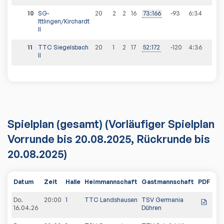
10
SG-
20
2
2
16
73
:
166
-93
6
:
34
Ittlingen/Kirchardt
II
11
TTC Siegelsbach
20
1
2
17
52
:
172
-120
4
:
36
II
Spielplan
(gesamt)
(Vorläufiger Spielplan
Vorrunde bis 20.08.2025, Rückrunde bis
20.08.2025)
Datum
Zeit
Halle
Heimmannschaft
Gastmannschaft
PDF
Spi
Do.
20:00
1
TTC Landshausen
TSV Germania
5:9
16.04.26
Dühren