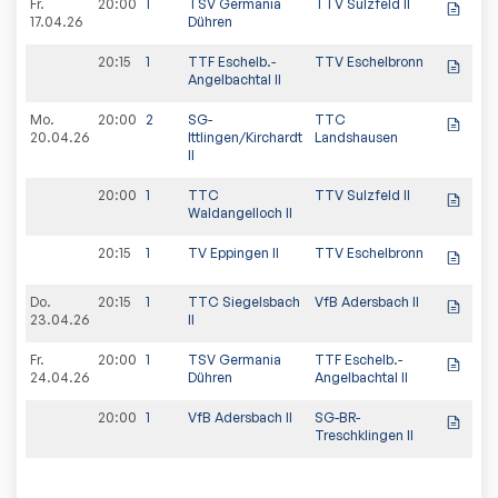
Fr.
20:00
1
TSV Germania
TTV Sulzfeld II
1:9
17.04.26
Dühren
20:15
1
TTF Eschelb.-
TTV Eschelbronn
4:9
Angelbachtal II
Mo.
20:00
2
SG-
TTC
3:9
20.04.26
Ittlingen/Kirchardt
Landshausen
II
20:00
1
TTC
TTV Sulzfeld II
1:9
Waldangelloch II
20:15
1
TV Eppingen II
TTV Eschelbronn
3:9
Do.
20:15
1
TTC Siegelsbach
VfB Adersbach II
1:9
23.04.26
II
Fr.
20:00
1
TSV Germania
TTF Eschelb.-
6:9
24.04.26
Dühren
Angelbachtal II
20:00
1
VfB Adersbach II
SG-BR-
6:9
Treschklingen II