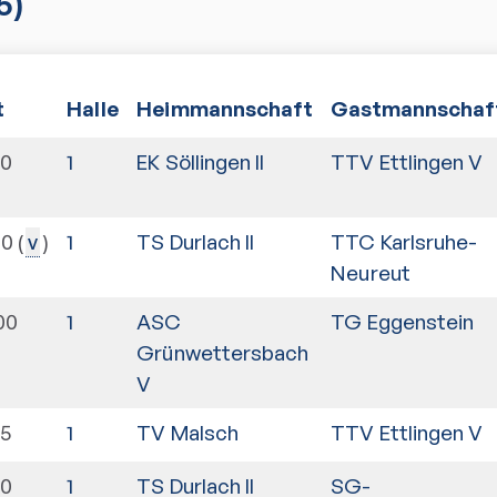
5)
t
Halle
Heimmannschaft
Gastmannschaf
00
1
EK Söllingen II
TTV Ettlingen V
00
1
TS Durlach II
TTC Karlsruhe-
v
Neureut
00
1
ASC
TG Eggenstein
Grünwettersbach
V
15
1
TV Malsch
TTV Ettlingen V
00
1
TS Durlach II
SG-