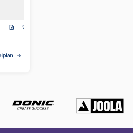
9:6
lplan