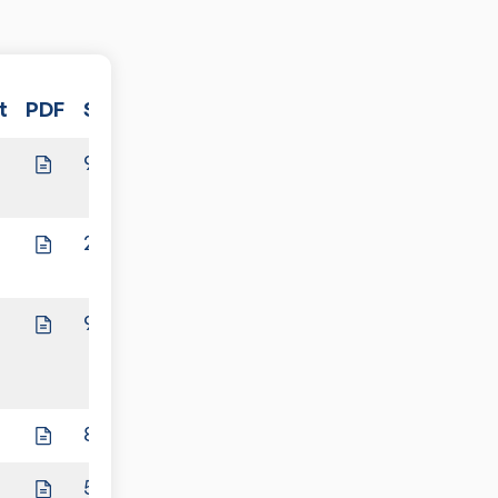
t
PDF
Spiele
9:0
NA
2:9
9:0
NA
8:8
5:9