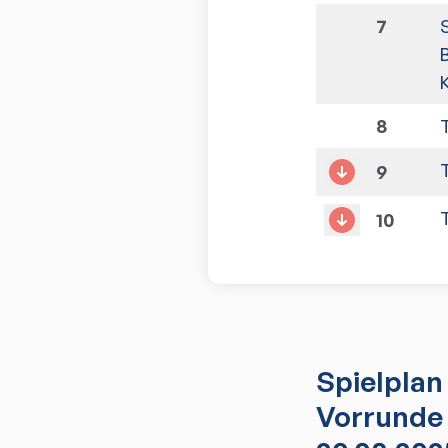
7
K
8
9
10
Spielplan
Vorrunde 