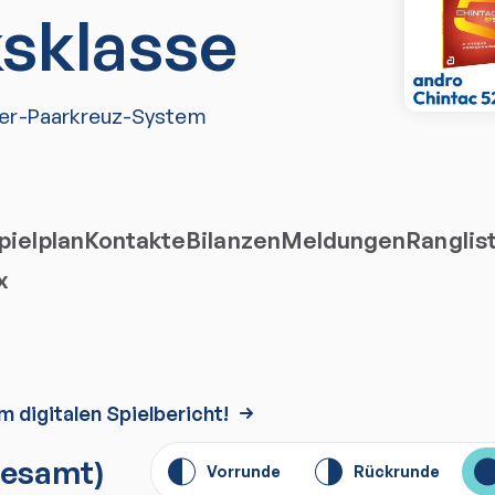
ksklasse
er-Paarkreuz-System
ielplan
Kontakte
Bilanzen
Meldungen
Ranglis
x
m digitalen Spielbericht!
esamt)
Vorrunde
Rückrunde