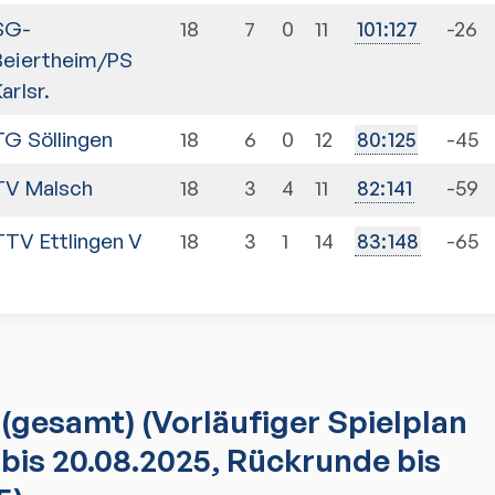
SG-
18
7
0
11
-26
101
:
127
Beiertheim/PS
arlsr.
TG Söllingen
18
6
0
12
-45
80
:
125
TV Malsch
18
3
4
11
-59
82
:
141
TTV Ettlingen V
18
3
1
14
-65
83
:
148
(gesamt)
(Vorläufiger Spielplan
bis 20.08.2025, Rückrunde bis