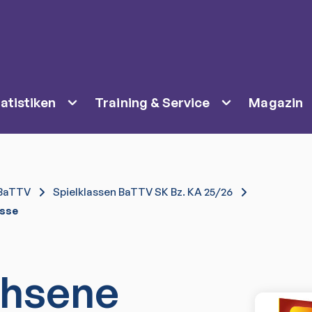
atistiken
Training & Service
Magazin
BaTTV
Spielklassen BaTTV SK Bz. KA 25/26
asse
hsene