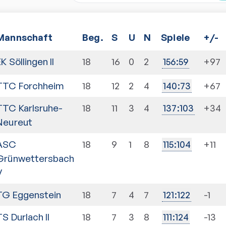
Mannschaft
Beg.
S
U
N
Spiele
+/-
K Söllingen II
18
16
0
2
+97
156
:
59
TTC Forchheim
18
12
2
4
+67
140
:
73
TTC Karlsruhe-
18
11
3
4
+34
137
:
103
Neureut
ASC
18
9
1
8
+11
115
:
104
Grünwettersbach
V
TG Eggenstein
18
7
4
7
-1
121
:
122
TS Durlach II
18
7
3
8
-13
111
:
124