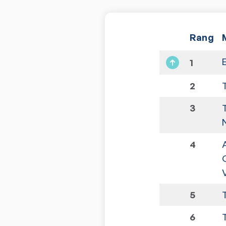
Rang
E
1
2
3
4
5
6