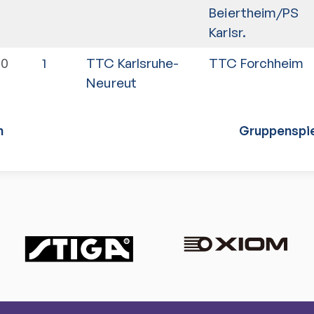
Beiertheim/PS
Karlsr.
00
1
TTC Karlsruhe-
TTC Forchheim
Neureut
n
Gruppenspie